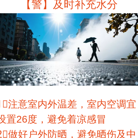
【警】及时补充水分
1⃣注意室内外温差，室内空调宜
设置26度，避免着凉感冒
2⃣做好户外防晒，避免晒伤及中